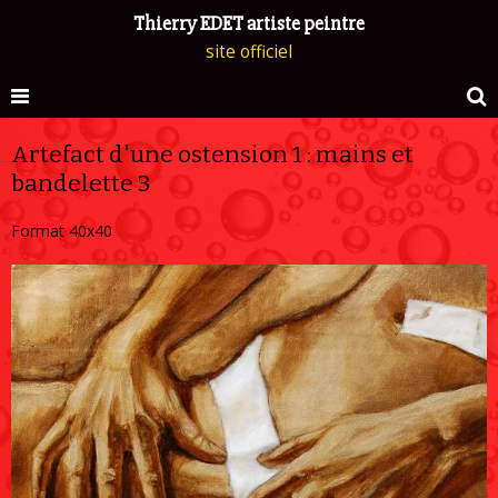
Thierry EDET artiste peintre
site officiel
Artefact d'une ostension 1 : mains et
bandelette 3
Format 40x40