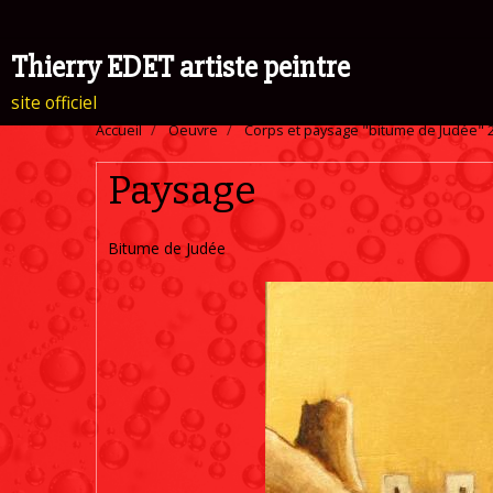
Thierry EDET artiste peintre
site officiel
Accueil
Oeuvre
Corps et paysage "bitume de Judée" 20
Paysage
Bitume de Judée