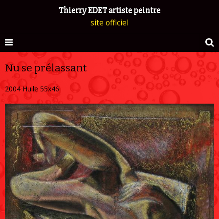
Thierry EDET artiste peintre
site officiel
Nu se prélassant
2004 Huile 55x46