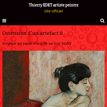
Thierry EDET artiste peintre
site officiel
Ostension d'un artefact 8
Acrylique sur papier marouflé sur bois 60x55