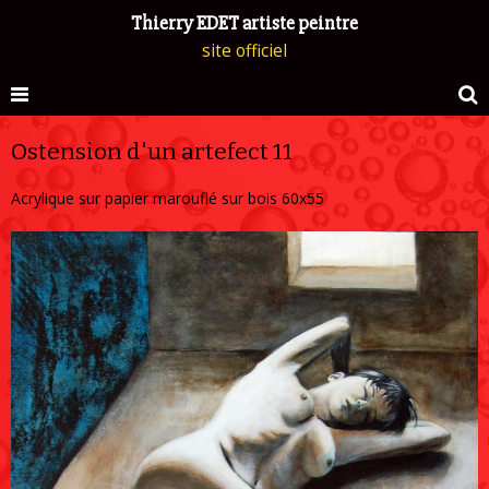
Thierry EDET artiste peintre
site officiel
Ostension d'un artefect 11
Acrylique sur papier marouflé sur bois 60x55