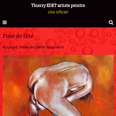
Thierry EDET artiste peintre
site officiel
Pose de tête
Acrylique 34x44 encadrée sous verre